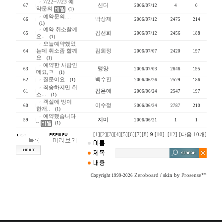
7/22~7/23 예
신디
67
2006/07/12
4
0
약문의
(1)
예약문의....
박상제
66
2006/07/12
2475
214
(1)
예약 취소할께
김선희
65
2006/07/12
2456
188
요..
(1)
오늘예약했었
는데 취소좀 할께
김희정
64
2006/07/07
2420
197
요
(1)
예약한 사람인
맹양
63
2006/07/03
2646
195
데요,ㅋ
(1)
질문이요
백수진
62
(1)
2006/06/26
2529
186
죄송하지만 취
김은애
61
2006/06/24
2547
197
소...
(1)
객실에 방이
이수정
60
2006/06/24
2787
210
한개..
(1)
예약했습니다
지미
59
2006/06/21
1
1
~
(1)
[1]
[2]
[3]
[4]
[5]
[6]
[7]
[8]
9
[10]
..
[12]
[다음 10개]
Zeroboard
/ skin by
Prosense™
Copyright 1999-2026