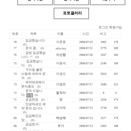
포토갤러리
로그인
회원가입
번호
제목
이름
시간
비고
입금했습니다
이준호
78
2006/07/23
2462
178
(1)
문의 좀..
77
(1)
aduciny
2006/07/21
2779
189
금방 입금했습
이선향
76
2006/07/20
2437
184
니다..^^
(1)
입금했습니
이동석
75
2006/07/19
2549
190
다.
(1)
구이용 불판
사용에 대하여 문
이경오
74
2006/07/19
2924
197
의
(1)
예약에관해서
이병준
73
2006/07/17
2589
221
문의좀요
(1)
문의 드립니
듬직이
72
2006/07/15
9
0
다.
(1)
궁금한점
쩡
71
(1)
2006/07/13
2320
174
안녕하세요 예
강석래
70
2006/07/13
2718
192
약 문의 입니다.
(1)
입금확인요
박상제
69
2006/07/13
2577
178
망....
(1)
궁금한거~
우기
68
2006/07/13
2403
188
(1)