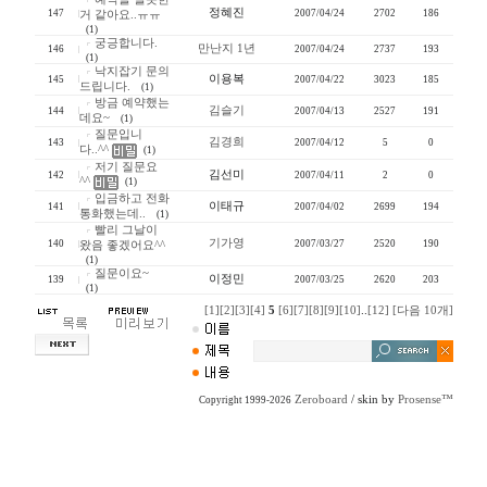
정혜진
147
2007/04/24
2702
186
거 같아요..ㅠㅠ
(1)
궁긍합니다.
만난지 1년
146
2007/04/24
2737
193
(1)
낙지잡기 문의
이용복
145
2007/04/22
3023
185
드립니다.
(1)
방금 예약했는
김슬기
144
2007/04/13
2527
191
데요~
(1)
질문입니
김경희
143
2007/04/12
5
0
다..^^
(1)
저기 질문요
김선미
142
2007/04/11
2
0
^^
(1)
입금하고 전화
이태규
141
2007/04/02
2699
194
통화했는데..
(1)
빨리 그날이
기가영
140
2007/03/27
2520
190
왔음 좋겠어요^^
(1)
질문이요~
이정민
139
2007/03/25
2620
203
(1)
[1]
[2]
[3]
[4]
5
[6]
[7]
[8]
[9]
[10]
..
[12]
[다음 10개]
Zeroboard
/ skin by
Prosense™
Copyright 1999-2026