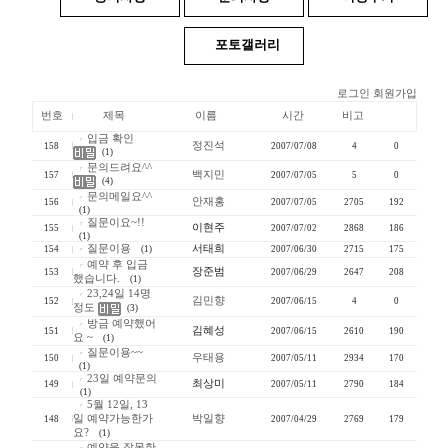
포토갤러리
로그인
회원가입
번호
제목
이름
시간
비고
입금 확인
정진석
158
2007/07/08
4
0
(1)
문의드려요^^
백지민
157
2007/07/05
5
0
(4)
문의메일요^^
안재홍
156
2007/07/05
2705
192
(1)
질문이요~!!
이현주
155
2007/07/02
2868
186
(1)
질문이용
서태희
154
(1)
2007/06/30
2715
175
예약 후 입금
장준범
153
2007/06/29
2647
208
했습니다.
(1)
23,24일 14명
김민향
152
2007/06/15
4
0
정도
(3)
방금 예약했어
김혜성
151
2007/06/15
2610
190
요 ~
(1)
질문이용~~
우태용
150
2007/05/11
2934
170
(1)
23일 예약문의
최상미
149
2007/05/11
2790
184
(1)
5월 12일, 13
일 예약가능한가
박일향
148
2007/04/29
2769
179
요?
(1)
예약을 잘못한