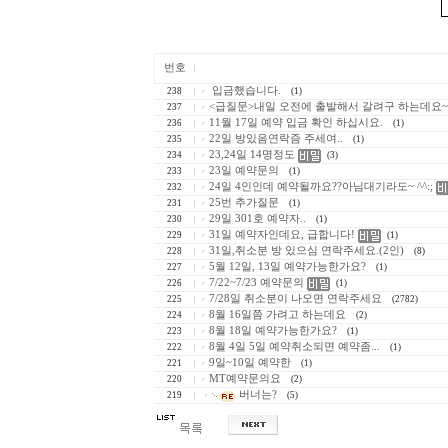
번호
입금했습니다.
238
(1)
<급질문>내일 오전에 출발해서 갈려구 하는데요~
237
11월 17일 예약 입금 확인 하십시요.
236
(1)
22일 방있음연락즘 주세여..
235
(1)
23,24일 14명정도
234
(3)
23일 예약문의
233
(1)
24일 4인인데 예약될까요??아님대기라도~ ^^:;
232
25번 추가질문
231
(1)
29일 301호 예약자..
230
(1)
31일 예약자인데요, 급합니다!
229
(1)
31일,취소분 방 있으심 연락주세요.(2인)
228
(8)
5월 12일, 13일 예약가능한가요?
227
(1)
7/22~7/23 예약문의
226
(1)
7/28일 취소분이 나오면 연락주세요
225
(2782)
8월 16일쯤 가려고 하는데요
224
(2)
8월 18일 예약가능한가요?
223
(1)
8월 4일 5일 예약취소되면 예약좀...
222
(1)
9일~10일 예약한
221
(1)
MT예약문의요
220
(2)
버너는?
219
(5)