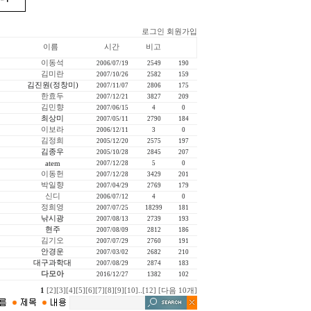
로그인
회원가입
이름
시간
비고
이동석
2006/07/19
2549
190
김미란
2007/10/26
2582
159
김진원(정창미)
2007/11/07
2806
175
한효두
2007/12/21
3827
209
김민향
2007/06/15
4
0
최상미
2007/05/11
2790
184
이보라
2006/12/11
3
0
김정희
2005/12/20
2575
197
김종우
2005/10/28
2845
207
atem
2007/12/28
5
0
이동헌
2007/12/28
3429
201
박일향
2007/04/29
2769
179
신디
2006/07/12
4
0
정희영
2007/07/25
18299
181
낚시광
2007/08/13
2739
193
현주
2007/08/09
2812
186
김기오
2007/07/29
2760
191
안경운
2007/03/02
2682
210
대구과학대
2007/08/29
2874
183
다모아
2016/12/27
1382
102
1
[2]
[3]
[4]
[5]
[6]
[7]
[8]
[9]
[10]
..
[12]
[다음 10개]