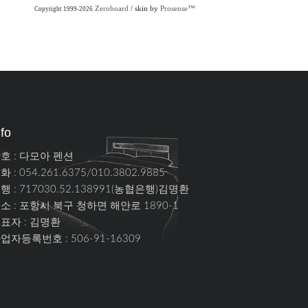
Zeroboard
/ skin by
Prosense™
Copyright 1999-2026
nfo
호 : 다모아 펜션
화 : 054.261.6375/010.3802.9885
행 : 717030.52.138991(농협은행)김명환
소 :
포항시 북구 청하면 해안로 1890-1
표자 : 김명환
업자등록번호 : 506-91-16309