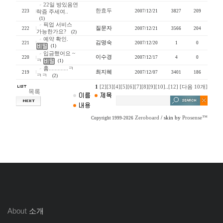
22일 방있음연
한효두
223
2007/12/21
3827
209
락즘 주세여..
(1)
픽업 서비스
질문자
222
2007/12/21
3566
204
가능한가요?
(2)
예약 확인.
김명숙
221
2007/12/20
1
0
(1)
입금했어요 ~
이수경
220
2007/12/17
4
0
ㅋ
(1)
훔.............ㅋ
최지혜
219
2007/12/07
3401
186
ㅋㅋ
(2)
1
[2]
[3]
[4]
[5]
[6]
[7]
[8]
[9]
[10]
..
[12]
[다음 10개]
Zeroboard
/ skin by
Prosense™
Copyright 1999-2026
About 소개