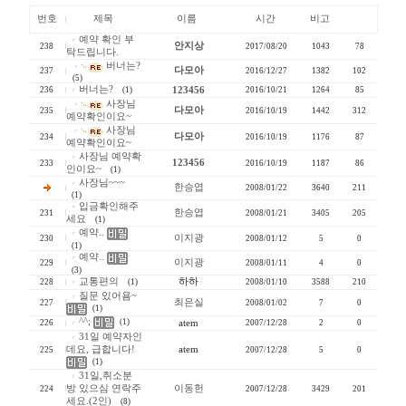
번호
제목
이름
시간
비고
예약 확인 부
안지상
238
2017/08/20
1043
78
탁드립니다.
버너는?
다모아
237
2016/12/27
1382
102
(5)
버너는?
236
(1)
123456
2016/10/21
1264
85
사장님
다모아
235
2016/10/19
1442
312
예약확인이요~
사장님
다모아
234
2016/10/19
1176
87
예약확인이요~
사장님 예약확
123456
233
2016/10/19
1187
86
인이요~
(1)
사장님~~~
한승엽
2008/01/22
3640
211
(1)
입금확인해주
한승엽
231
2008/01/21
3405
205
세요
(1)
예약..
이지광
230
2008/01/12
5
0
(1)
예약..
이지광
229
2008/01/11
4
0
(3)
교통편의
하하
228
(1)
2008/01/10
3588
210
질문 있어욤~
최은실
227
2008/01/02
7
0
(1)
^^;
(1)
226
atem
2007/12/28
2
0
31일 예약자인
데요, 급합니다!
atem
225
2007/12/28
5
0
(1)
31일,취소분
방 있으심 연락주
이동헌
224
2007/12/28
3429
201
세요.(2인)
(8)