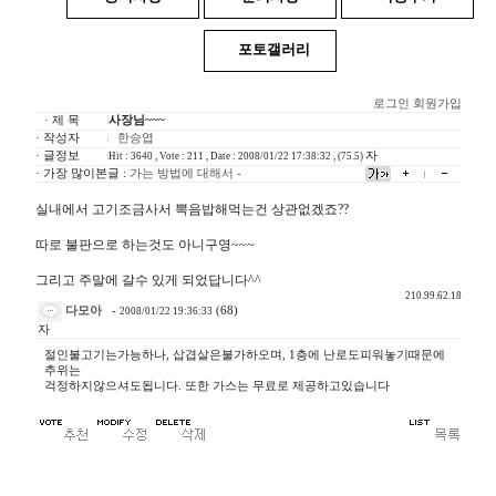
포토갤러리
로그인
회원가입
· 제 목
사장님~~~
· 작성자
한승엽
· 글정보
자
Hit : 3640 , Vote : 211 , Date : 2008/01/22 17:38:32 , (75.5)
· 가장 많이본글 :
가는 방법에 대해서 -
실내에서 고기조금사서 뽁음밥해먹는건 상관없겠죠??
따로 불판으로 하는것도 아니구영~~~
그리고 주말에 갈수 있게 되었답니다^^
210.99.62.18
다모아
-
(68)
2008/01/22 19:36:33
자
절인불고기는가능하나, 삽겹살은불가하오며, 1층에 난로도피워놓기때문에
추위는
걱정하지않으셔도됩니다. 또한 가스는 무료로 제공하고있습니다