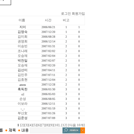
로그인
회원가입
이름
시간
비고
지미
2006/06/21
1
1
김명숙
2007/12/20
1
0
김미희
2006/08/28
2
0
권영희
2006/12/14
2
0
이승빈
2007/01/31
2
0
조나래
2007/02/02
2
0
오승재
2007/02/04
2
0
박찬일
2007/02/07
2
0
오승재
2007/02/20
2
0
김선미
2007/04/11
2
0
김민주
2007/07/11
2
0
김효현
2007/12/04
2
0
atem
2007/12/28
2
0
혹독한
2006/01/30
3
0
sil
2006/05/03
3
0
손성
2006/08/05
3
0
이보라
2006/12/11
3
0
-_-
2007/01/19
3
0
부산女
2007/01/26
3
0
김준성
2007/07/09
3
0
1
[2]
[3]
[4]
[5]
[6]
[7]
[8]
[9]
[10]
..
[12]
[다음 10개]