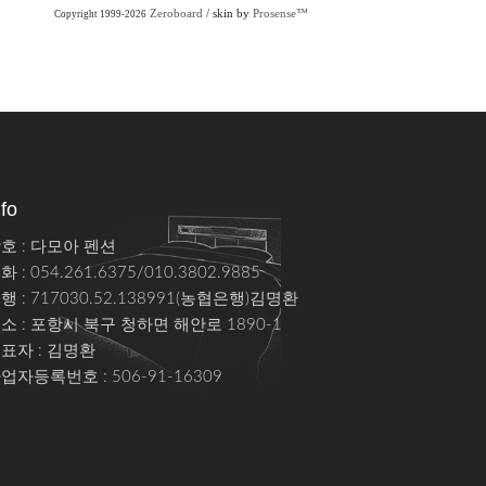
Zeroboard
/ skin by
Prosense™
Copyright 1999-2026
nfo
호 : 다모아 펜션
화 : 054.261.6375/010.3802.9885
행 : 717030.52.138991(농협은행)김명환
소 :
포항시 북구 청하면 해안로 1890-1
표자 : 김명환
업자등록번호 : 506-91-16309