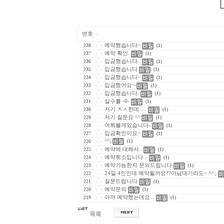
번호
예약했습니다~
238
(1)
예약 확인.
237
(1)
입금했습니다..
236
(1)
입금했습니다
235
(1)
입금했습니다~
234
(1)
입금했어요~
233
(1)
입금했습니다.
232
(1)
실수를 -0-
231
(1)
저기 ㅈㅅ한데.....
230
(1)
저기 질문요 ^^
229
(1)
여쭤볼게있습니다-
228
(1)
입금확인이요~
227
(1)
^^;
(1)
226
예약에 대해서..
225
(1)
예약취소입니다...
224
(1)
예약가능한지 문의드립니다
223
(1)
24일 4인인데 예약될까요??아님대기라도~ ^^:;
222
질문드립니다
221
(1)
예약문의
220
(1)
아까 예약했는데요...
219
(1)